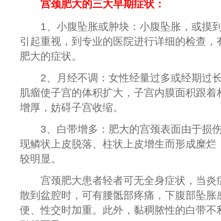
宫颈肥大的三大早期症状：
1、小腹坠胀或肿块：小腹坠胀，或摸到
引起重视，到专业的医院进行详细的检查，
肥大的症状。
2、月经不调：女性经量过多或经期过长
肌瘤使子宫的体积扩大，子宫内膜面积跟着
增厚，妨碍子宫收缩。
3、白带增多：肥大的宫颈表面由于损伤
现鳞状上皮脱落、柱状上皮增生而形成糜烂
较明显。
宫颈肥大患者轻者可无全身症状，当炎症
散到盆腔时，可有腰骶部疼痛，下腹部坠胀
便、性交时加重。此外，黏稠脓性的白带不