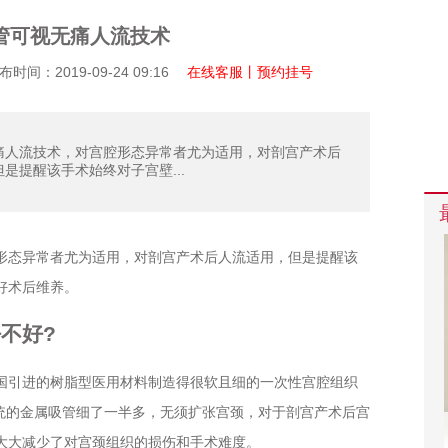
管可视无痛人流技术
间：2019-09-24 09:16
在线客服丨预约挂号
痛人流技术，对宫腔形态异常者尤为适用，对剖宫产术后
是提醒该手术始终对子宫壁...
态异常者尤为适用，对剖宫产术后人流适用，但是提醒该
好术后维养。
不好?
引进的树脂型医用材料制造得很软且细的一次性宫腔组织
传统的金属吸管细了一半多，无须扩张宫颈，对于剖宫产术后宫
大大减少了对宫颈组织的损伤和手术难度。