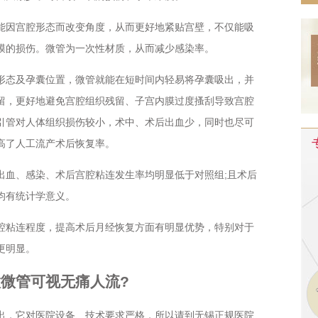
因宫腔形态而改变角度，从而更好地紧贴宫壁，不仅能吸
膜的损伤。微管为一次性材质，从而减少感染率。
态及孕囊位置，微管就能在短时间内轻易将孕囊吸出，并
留，更好地避免宫腔组织残留、子宫内膜过度搔刮导致宫腔
引管对人体组织损伤较小，术中、术后出血少，同时也尽可
高了人工流产术后恢复率。
血、感染、术后宫腔粘连发生率均明显低于对照组;且术后
均有统计学意义。
粘连程度，提高术后月经恢复方面有明显优势，特别对于
更明显。
管可视无痛人流?
，它对医院设备、技术要求严格，所以请到无锡正规医院