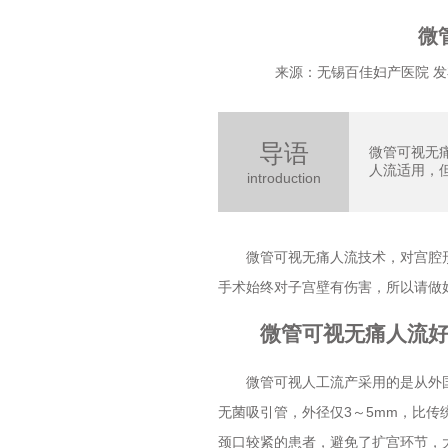
微
来源：无锡百佳妇产医院 发布时
导语
微管可视无
人流适用，但
introduction
微管可视无痛人流技术，对宫腔形
手术始终对子宫壁有伤害，所以请做
微管可视无痛人流好
微管可视人工流产采用的是从外国
无菌吸引管，外径仅3～5mm，比
颈口较紧的患者，避免了扩宫环节，